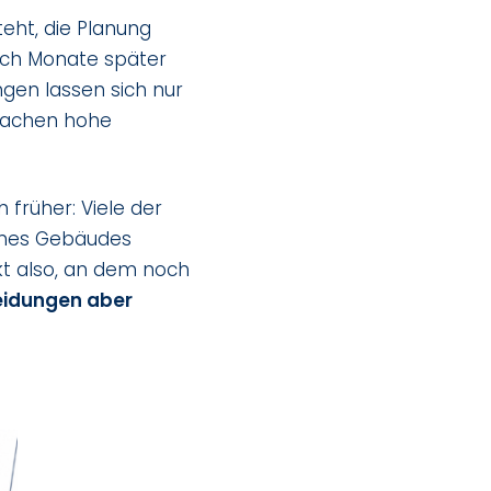
teht, die Planung
Doch Monate später
ngen lassen sich nur
sachen hohe
 früher: Viele der
ines Gebäudes
kt also, an dem noch
eidungen aber