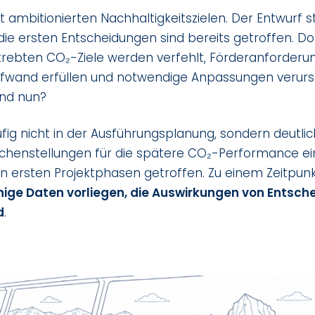
it ambitionierten Nachhaltigkeitszielen. Der Entwurf s
 die ersten Entscheidungen sind bereits getroffen. 
strebten CO₂-Ziele werden verfehlt, Förderanforderu
fwand erfüllen und notwendige Anpassungen verur
Und nun?
ufig nicht in der Ausführungsplanung, sondern deutlich
chenstellungen für die spätere CO₂-Performance e
en ersten Projektphasen getroffen. Zu einem Zeitpun
nige Daten vorliegen, die Auswirkungen von Entsch
d
.