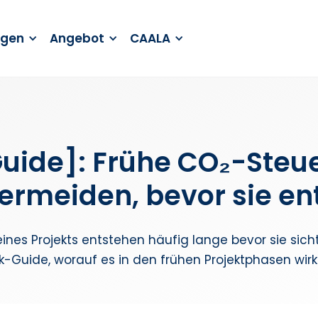
ngen
Angebot
CAALA
uide]: Frühe CO₂-Steu
vermeiden, bevor sie e
eines Projekts entstehen häufig lange bevor sie sic
ck-Guide, worauf es in den frühen Projektphasen wir