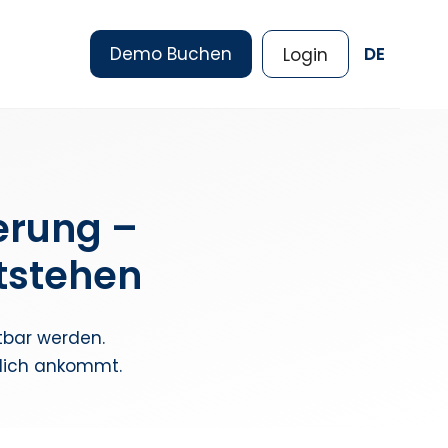
Demo Buchen
DE
Login
erung –
ntstehen
htbar werden.
klich ankommt.