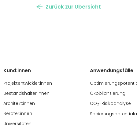
Zurück zur Übersicht
Kund:innen
Anwendungsfälle
Projektentwickler:innen
Optimierungspotenti
Bestandshalter:innen
Ökobilanzierung
Architekt:innen
CO
-Risikoanalyse
2
Berater:innen
Sanierungspotential
Universitäten