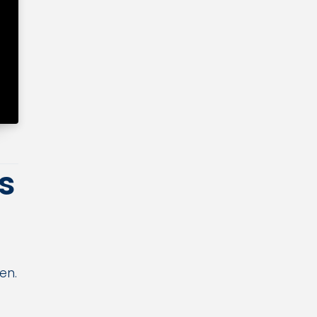
s
en.