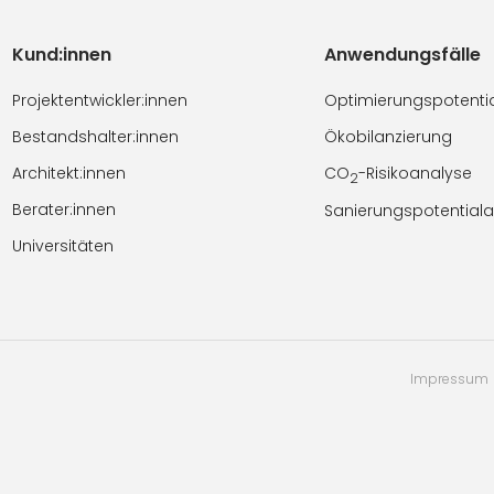
Kund:innen
Anwendungsfälle
Projektentwickler:innen
Optimierungspotenti
Bestandshalter:innen
Ökobilanzierung
Architekt:innen
CO
-Risikoanalyse
2
Berater:innen
Sanierungspotential
Universitäten
Impressum