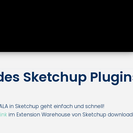
 des Sketchup Plugin
CAALA in Sketchup geht einfach und schnell!
ink
im Extension Warehouse von Sketchup download