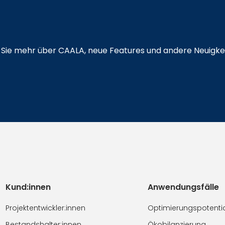
en Sie mehr über CAALA, neue Features und andere Neuigke
Kund:innen
Anwendungsfälle
Projektentwickler:innen
Optimierungspotenti
Bestandshalter:innen
Ökobilanzierung