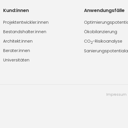
Kund:innen
Anwendungsfälle
Projektentwickler:innen
Optimierungspotenti
Bestandshalter:innen
Ökobilanzierung
Architekt:innen
CO
-Risikoanalyse
2
Berater:innen
Sanierungspotential
Universitäten
Impressum