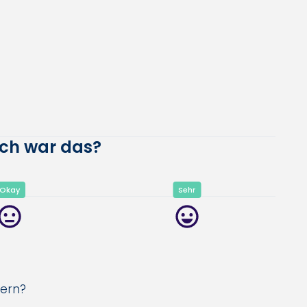
eich war das?
Okay
Sehr
sern?