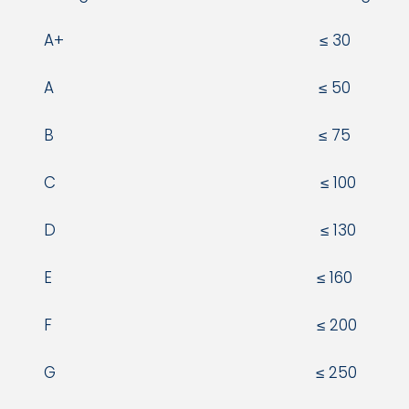
A+ ≤ 30
A ≤ 50
B ≤ 75
C ≤ 100
D ≤ 130
E ≤ 160
F ≤ 200
G ≤ 250