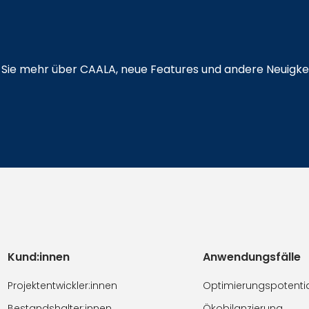
en Sie mehr über CAALA, neue Features und andere Neuigke
Kund:innen
Anwendungsfälle
Projektentwickler:innen
Optimierungspotenti
Bestandshalter:innen
Ökobilanzierung