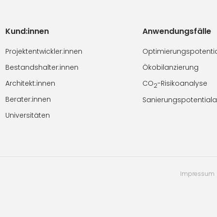
Kund:innen
Anwendungsfälle
Projektentwickler:innen
Optimierungspotenti
Bestandshalter:innen
Ökobilanzierung
Architekt:innen
CO
-Risikoanalyse
2
Berater:innen
Sanierungspotential
Universitäten
Impressum