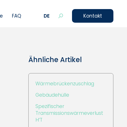
le
FAQ
DE
Kontakt
Ähnliche Artikel
Wärmebrückenzuschlag
Gebäudehülle
Spezifischer
Transmissionswärmeverlust
H‘T