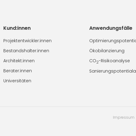
Kund:innen
Anwendungsfälle
Projektentwickler:innen
Optimierungspotenti
Bestandshalter:innen
Ökobilanzierung
Architekt:innen
CO
-Risikoanalyse
2
Berater:innen
Sanierungspotential
Universitäten
Impressum