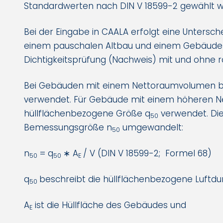
Standardwerten nach DIN V 18599-2 gewählt 
Bei der Eingabe in CAALA erfolgt eine Unters
einem pauschalen Altbau und einem Gebäude m
Dichtigkeitsprüfung (Nachweis) mit und ohne 
Bei Gebäuden mit einem Nettoraumvolumen bi
verwendet. Für Gebäude mit einem höheren N
hüllflächenbezogene Größe q
verwendet. Die
50
Bemessungsgröße n
umgewandelt:
50
n
= q
∗ A
/ V (DIN V 18599-2; Formel 68)
50
50
E
q
beschreibt die hüllflächenbezogene Luftdur
50
A
ist die Hüllfläche des Gebäudes und
E