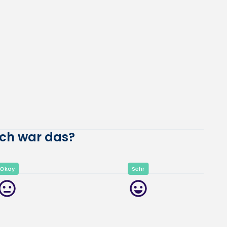
eich war das?
Okay
Sehr